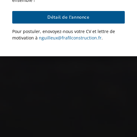
ensemble !
Détail de l'annonce
Pour postuler, enovoyez-nous votre CV et lettre de
motivation à
nguilleux@frafilconstruction.fr
.